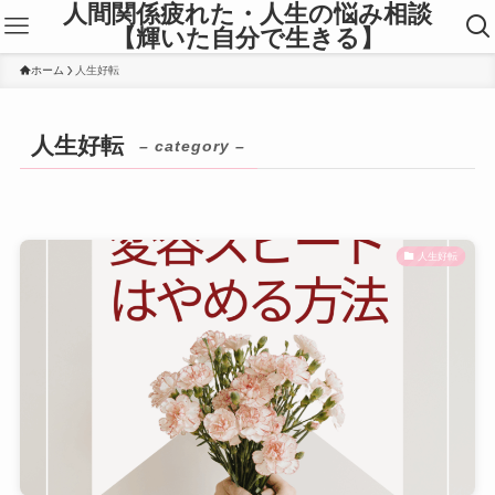
人間関係疲れた・人生の悩み相談
【輝いた自分で生きる】
ホーム
人生好転
人生好転
– category –
人生好転