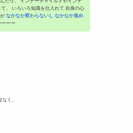
んだり、 インナーチャイルドやインナ
て、 いろいろ知識を仕入れて 自身の心
すが
なかなか変わらないし なかなか進め
かーーー
はなく、